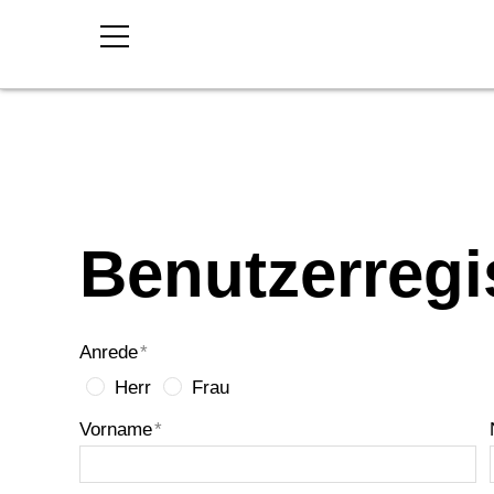
RMS
Objekte
Reservationen
Benutzerregi
Belegungsplan
Anrede
*
Herr
Frau
Vorname
*