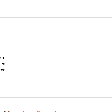
in
ten
ten