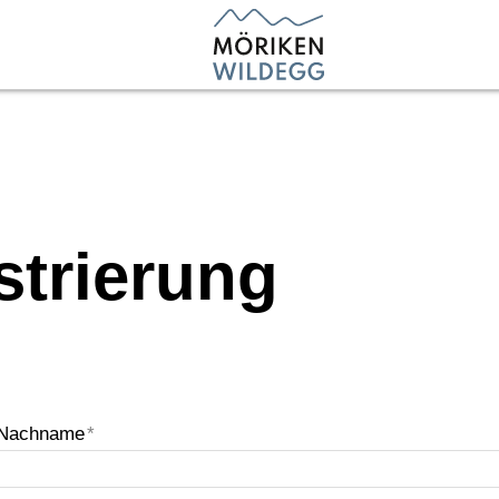
strierung
Nachname
*